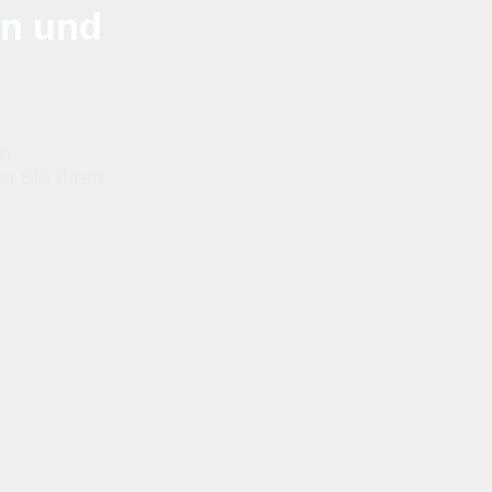
en und
n.
n Sie Ihren