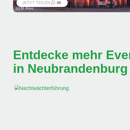
JETZT TEILEN
WHATSAPP
EMAIL
(c) M. Prinz
Entdecke mehr Even
in Neubrandenburg