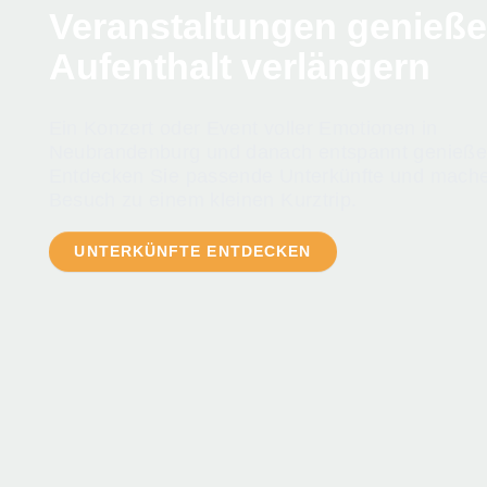
Veranstaltungen genieß
Aufenthalt verlängern
Ein Konzert oder Event voller Emotionen in
Neubrandenburg und danach entspannt genieße
Entdecken Sie passende Unterkünfte und mache
Besuch zu einem kleinen Kurztrip.
UNTERKÜNFTE ENTDECKEN