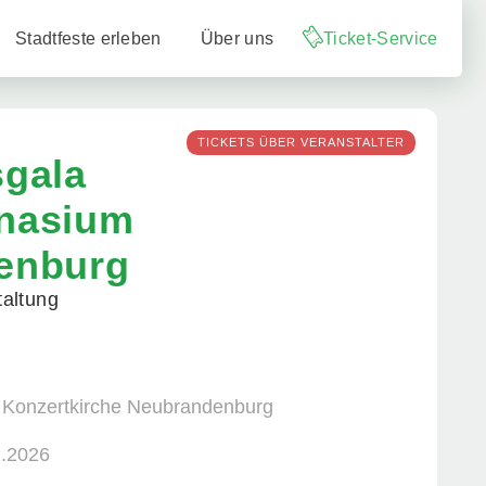
Stadtfeste erleben
Über uns
Ticket-Service
TICKETS ÜBER VERANSTALTER
gala
nasium
enburg
altung
: Konzertkirche Neubrandenburg
2.2026