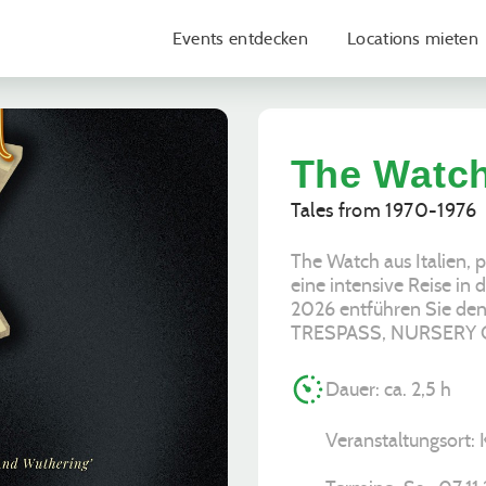
Events entdecken
Locations mieten
The Watch
Tales from 1970-1976
The Watch aus Italien, 
eine intensive Reise in
2026 entführen Sie den
TRESPASS, NURSERY 
Dauer: ca. 2,5 h
Veranstaltungsort: