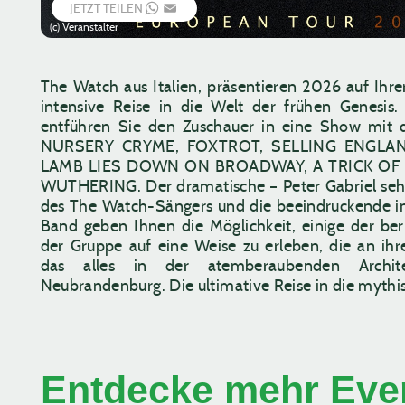
JETZT TEILEN
WHATSAPP
EMAIL
(c) Veranstalter
The Watch aus Italien, präsentieren 2026 auf Ihre
intensive Reise in die Welt der frühen Genes
entführen Sie den Zuschauer in eine Show mit
NURSERY CRYME, FOXTROT, SELLING ENGLA
LAMB LIES DOWN ON BROADWAY, A TRICK OF 
WUTHERING. Der dramatische – Peter Gabriel s
des The Watch-Sängers und die beeindruckende in
Band geben Ihnen die Möglichkeit, einige der b
der Gruppe auf eine Weise zu erleben, die an ihre
das alles in der atemberaubenden Archite
Neubrandenburg. Die ultimative Reise in die mythi
Entdecke mehr Even