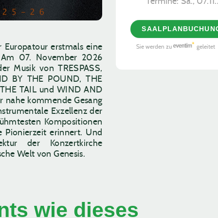
Termine:
Sa., 07.1
SAALPLANBUCHUN
r Europatour erstmals eine
Sie werden zu
geleitet
is. Am 07. November 2026
 der Musik von TRESPASS,
ND BY THE POUND, THE
THE TAIL und WIND AND
ehr nahe kommende Gesang
strumentale Exzellenz der
erühmtesten Kompositionen
 Pionierzeit erinnert. Und
ktur der Konzertkirche
sche Welt von Genesis.
ts wie dieses