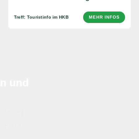
Treff: Touristinfo im HKB
MEHR INFOS
en und
randenburg
ie Ihren