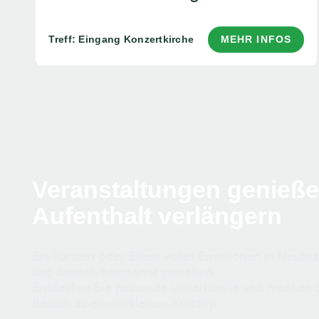
Treff: Eingang Konzertkirche
MEHR INFOS
Veranstaltungen genieß
Aufenthalt verlängern
Ein Konzert oder Event voller Emotionen in Neub
und danach entspannt genießen.
Entdecken Sie passende Unterkünfte und machen S
Besuch zu einem kleinen Kurztrip.