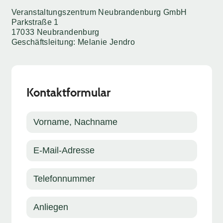
Veranstaltungszentrum Neubrandenburg GmbH
Parkstraße 1
17033 Neubrandenburg
Geschäftsleitung: Melanie Jendro
Kontaktformular
V
o
r
n
E
a
-
m
M
e
a
T
,
i
e
N
l
l
a
-
e
A
c
A
f
n
h
d
o
l