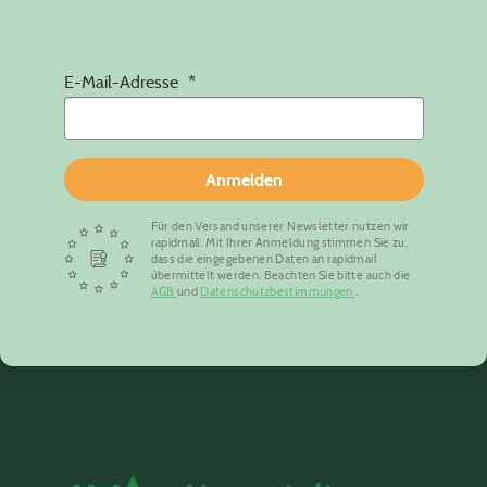
E-Mail-Adresse
Anmelden
Für den Versand unserer Newsletter nutzen wir
rapidmail. Mit Ihrer Anmeldung stimmen Sie zu,
dass die eingegebenen Daten an rapidmail
übermittelt werden. Beachten Sie bitte auch die
AGB
und
Datenschutzbestimmungen
.