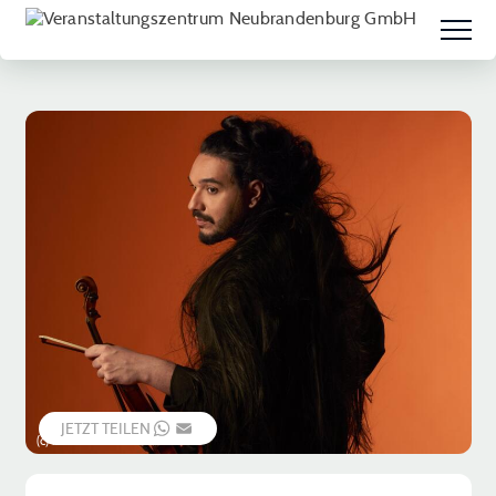
JETZT TEILEN
WHATSAPP
EMAIL
(c) Misha Obradovic