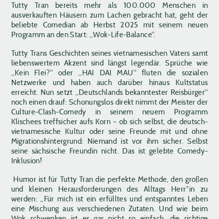
Tutty Tran bereits mehr als 100.000 Menschen in
ausverkauften Häusern zum Lachen gebracht hat, geht der
beliebte Comedian ab Herbst 2025 mit seinem neuen
Programm an den Start: „Wok-Life-Balance“.
Tutty Trans Geschichten seines vietnamesischen Vaters samt
liebenswertem Akzent sind längst legendär. Sprüche wie
„Kein Flei?“ oder „HAI DAI MAU“ fluten die sozialen
Netzwerke und haben auch darüber hinaus Kultstatus
erreicht. Nun setzt „Deutschlands bekanntester Reisbürger“
noch einen drauf: Schonungslos direkt nimmt der Meister der
Culture-Clash-Comedy in seinem neuem Programm
Klischees treffsicher aufs Korn – ob sich selbst, die deutsch-
vietnamesische Kultur oder
seine Freunde mit und ohne
Migrationshintergrund: Niemand ist vor ihm sicher. Selbst
seine sächsische Freundin nicht. Das ist gelebte Comedy-
Inklusion!
Humor ist für Tutty Tran die perfekte Methode, den großen
und kleinen Herausforderungen des Alltags Herr*in zu
werden: „Für mich ist ein erfülltes und entspanntes Leben
eine Mischung aus verschiedenen Zutaten. Und wie beim
Wok schwenken ist es gar nicht so einfach, die richtige