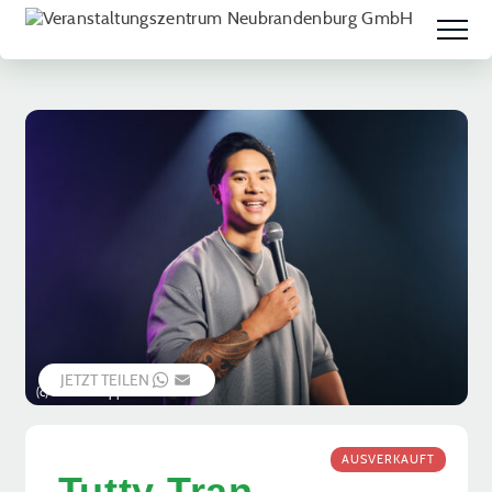
JETZT TEILEN
WHATSAPP
EMAIL
(c) Marvin Ruppert
AUSVERKAUFT
Tutty Tran