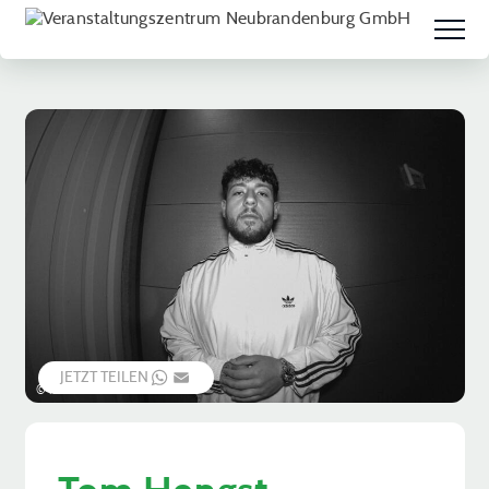
JETZT TEILEN
WHATSAPP
EMAIL
© kurosh