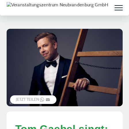
JETZT TEILEN
WHATSAPP
EMAIL
(c) Marcel Brell
Tom Gaebel singt: