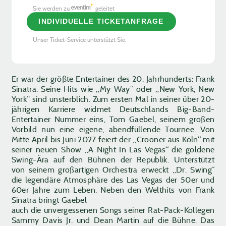
Sie werden zu
geleitet
INDIVIDUELLE TICKETANFRAGE
Unser Ticket-Service unterstützt Sie.
Er war der größte Entertainer des 20. Jahrhunderts: Frank
Sinatra. Seine Hits wie „My Way“ oder „New York, New
York“ sind unsterblich. Zum ersten Mal in seiner über 20-
jährigen Karriere widmet Deutschlands Big-Band-
Entertainer Nummer eins, Tom Gaebel, seinem großen
Vorbild nun eine eigene, abendfüllende Tournee. Von
Mitte April bis Juni 2027 feiert der „Crooner aus Köln“ mit
seiner neuen Show „A Night In Las Vegas“ die goldene
Swing-Ära auf den Bühnen der Republik. Unterstützt
von seinem großartigen Orchestra erweckt „Dr. Swing“
die legendäre Atmosphäre des Las Vegas der 50er und
60er Jahre zum Leben. Neben den Welthits von Frank
Sinatra bringt Gaebel
auch die unvergessenen Songs seiner Rat-Pack-Kollegen
Sammy Davis Jr. und Dean Martin auf die Bühne. Das