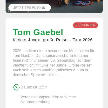
JETZT TEILEN
WHATSAPP
EMAIL
(c) Stars, Foto by Marcel Brell
RESTKARTEN
Tom Gaebel
Kleiner Junge, große Reise – Tour 2026
2025 markiert einen besonderen Meilenstein für
Tom Gaebel: Der charismatische Entertainer
feiert nicht nur seinen 50. Geburtstag, sondern
veröffentlicht mit „Kleiner Junge, Große Reise“
auch sein erstes autobiografisches Album in
deutscher Sprache – eine…
Dauer: ca. 2,5 h
Veranstaltungsort: Konzertkirche
Neubrandenburg