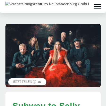
JETZT TEILEN
WHATSAPP
EMAIL
(c) Alex Schlesier, Skulls n Gears
Subway to Sally –