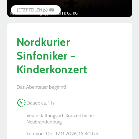
JETZT TEILEN
WHATSAPP
EMAIL
Nordkurier Mediengruppe GmbH & Co. KG
Nordkurier
Sinfoniker –
Kinderkonzert
Das Abenteuer beginnt!
Dauer: ca. 1 h
Veranstaltungsort: Konzertkirche
Neubrandenburg
Termine:
Do., 12.11.2026, ­15:30 Uhr