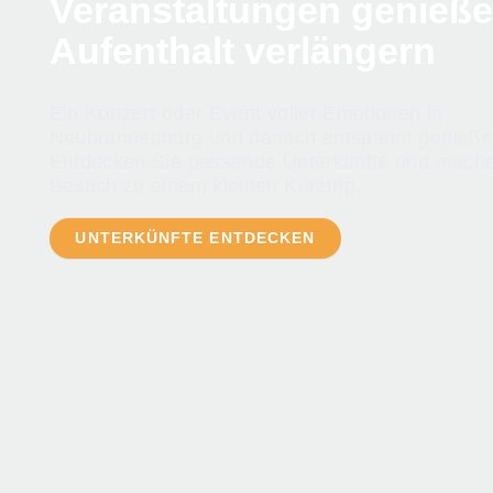
Veranstaltungen genieß
Aufenthalt verlängern
Ein Konzert oder Event voller Emotionen in
Neubrandenburg und danach entspannt genieße
Entdecken Sie passende Unterkünfte und mache
Besuch zu einem kleinen Kurztrip.
UNTERKÜNFTE ENTDECKEN