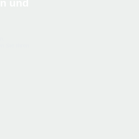
en und
n.
n Sie Ihren