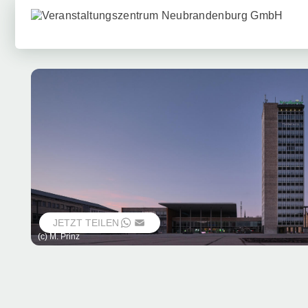
JETZT TEILEN
WHATSAPP
EMAIL
(c) M. Prinz