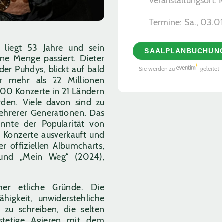
Veranstaltungsort:
Termine:
Sa., 03.0
liegt 53 Jahre und sein
SAALPLANBUCHUN
ine Menge passiert. Dieter
der Puhdys, blickt auf bald
Sie werden zu
geleitet
er mehr als 22 Millionen
.000 Konzerte in 21 Ländern
den. Viele davon sind zu
mehrerer Generationen. Das
nnte der Popularität von
e Konzerte ausverkauft und
er offiziellen Albumcharts,
 und „Mein Weg“ (2024),
her etliche Gründe. Die
higkeit, unwiderstehliche
zu schreiben, die selten
stetige Agieren mit dem