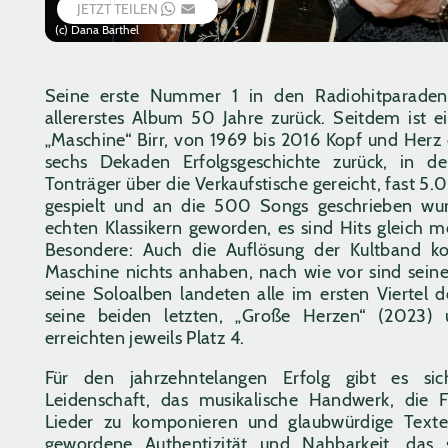
JETZT TEILEN
WHATSAPP
EMAIL
(c) Dana Barthel
Seine erste Nummer 1 in den Radiohitparaden 
allererstes Album 50 Jahre zurück. Seitdem ist e
„Maschine“ Birr, von 1969 bis 2016 Kopf und Herz 
sechs Dekaden Erfolgsgeschichte zurück, in d
Tonträger über die Verkaufstische gereicht, fast 5
gespielt und an die 500 Songs geschrieben wur
echten Klassikern geworden, es sind Hits gleich 
Besondere: Auch die Auflösung der Kultband ko
Maschine nichts anhaben, nach wie vor sind sein
seine Soloalben landeten alle im ersten Viertel d
seine beiden letzten, „Große Herzen“ (2023)
erreichten jeweils Platz 4.
Für den jahrzehntelangen Erfolg gibt es sic
Leidenschaft, das musikalische Handwerk, die Fä
Lieder zu komponieren und glaubwürdige Texte 
gewordene Authentizität und Nahbarkeit, das 