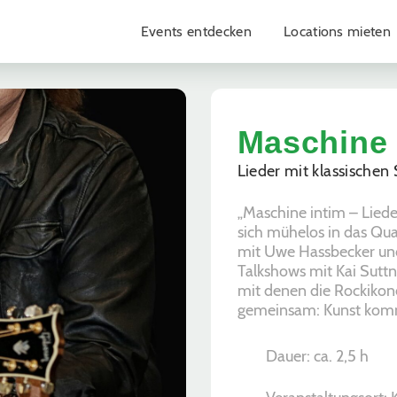
Events entdecken
Locations mieten
Maschine 
Lieder mit klassischen
„Maschine intim – Lieder
sich mühelos in das Qua
mit Uwe Hassbecker un
Talkshows mit Kai Suttne
mit denen die Rockikone
gemeinsam: Kunst kom
Dauer: ca. 2,5 h