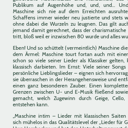
Publikum auf Augenhöhe und, und, und… Und 
Maschine sich nie auf dem Erreichten ausruht
Schaffens immer wieder neu justierte und stets w
ohne dabei die Wurzeln zu leugnen. Das gilt auch
jemand damit gerechnet, dass der charismatische
tritt, bloß weil er inzwischen 80 wurde und alles w
Eben! Und so schüttelt (vermeintlich) Maschine di
dem Ärmel: Maschine tourt fortan auch mit eine
schon so viele seiner Lieder als Klassiker gelten
klassisch darbieten. Im Ernst: Viele seiner Songs
persönliche Lieblingslieder – eignen sich hervorra
sie überraschen in der Herangehensweise und ent
einen ganz besonderen Zauber. Einen komplett
Grenzen zwischen U- und E-Musik fließend sowie 
gemacht, welch Zugewinn durch Geige, Cello, 
entstehen kann.
„Maschine intim – Lieder mit klassischen Saiten 
sich mühelos in das Qualitätslevel der „Lieder für