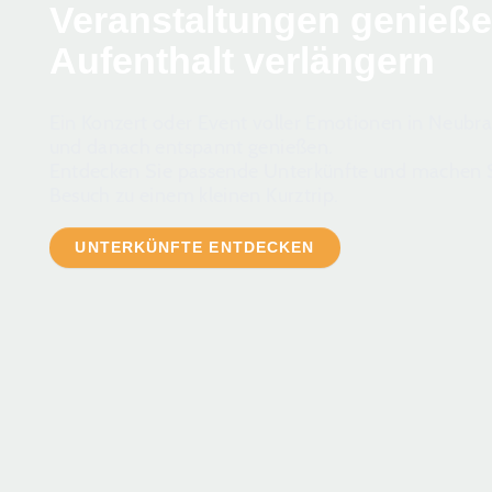
Veranstaltungen genieß
Aufenthalt verlängern
Ein Konzert oder Event voller Emotionen in Neub
und danach entspannt genießen.
Entdecken Sie passende Unterkünfte und machen S
Besuch zu einem kleinen Kurztrip.
UNTERKÜNFTE ENTDECKEN