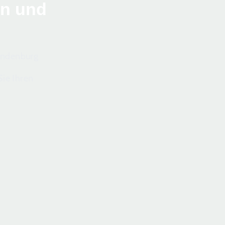
en und
randenburg
ie Ihren