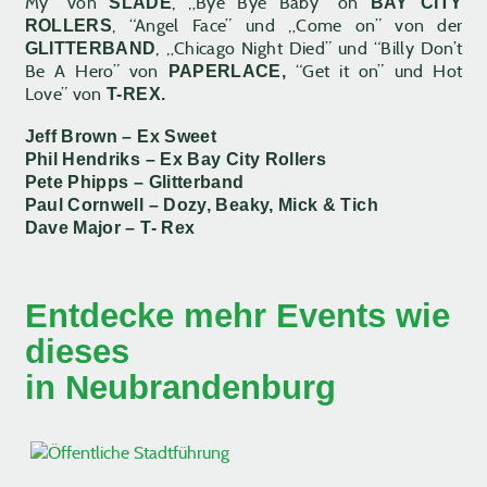
My“ von
, „Bye Bye Baby“ on
SLADE
BAY CITY
, “Angel Face” und „Come on” von der
ROLLERS
, „Chicago Night Died” und “Billy Don’t
GLITTERBAND
Be A Hero” von
“Get it on” und Hot
PAPERLACE,
Love” von
T-REX.
Jeff Brown
– Ex
Sweet
Phil Hendriks
– Ex
Bay City Rollers
Pete Phipps –
Glitterband
Paul Cornwell –
Dozy, Beaky, Mick & Tich
Dave Major –
T- Rex
Entdecke mehr Events wie
dieses
in Neubrandenburg