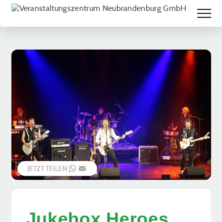
JETZT TEILEN
WHATSAPP
EMAIL
© Veranstalter
Jukebox Heroes