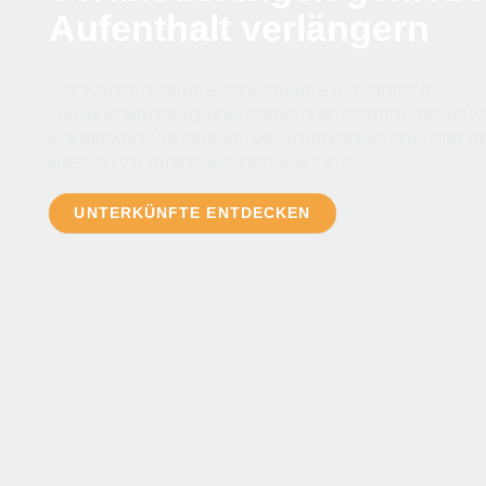
Aufenthalt verlängern
Ein Konzert oder Event voller Emotionen in
Neubrandenburg und danach entspannt genieße
Entdecken Sie passende Unterkünfte und mache
Besuch zu einem kleinen Kurztrip.
UNTERKÜNFTE ENTDECKEN