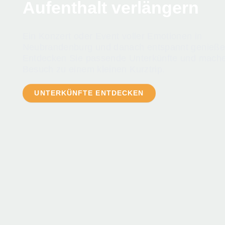
Aufenthalt verlängern
Ein Konzert oder Event voller Emotionen in
Neubrandenburg und danach entspannt genieße
Entdecken Sie passende Unterkünfte und mache
Besuch zu einem kleinen Kurztrip.
UNTERKÜNFTE ENTDECKEN