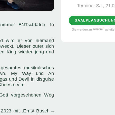
Termine:
Sa., 21.0
SAALPLANBUCHUN
zimmer ENTschlafen. In
Sie werden zu
geleite
nd wird er von niemand
weckt. Dieser outet sich
 den King wieder jung und
n gesamtes musikalisches
down, My Way und An
gas und Devil in disguise
Shoes u.v.m..
n Gott vorgesehenen Weg
 2023 mit „Ernst Busch –