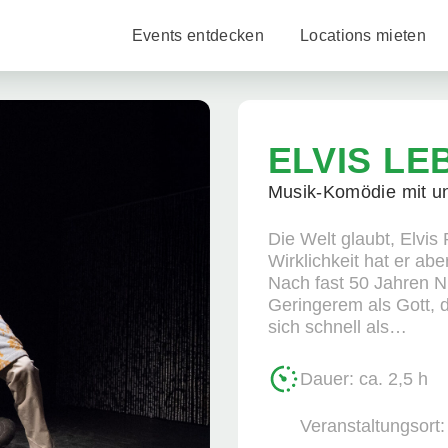
Events entdecken
Locations mieten
ELVIS LE
Musik-Komödie mit u
Die Welt glaubt, Elvis
Wirklichkeit hat er ab
Nach fast 50 Jahren N
Geringerem als Gott, 
sich schnell als…
Dauer: ca. 2,5 h
Veranstaltungsort