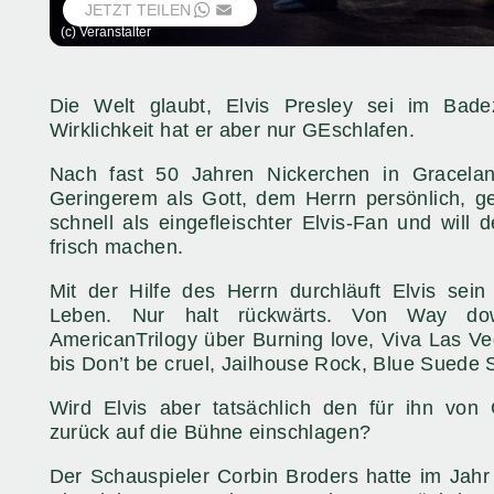
JETZT TEILEN
WHATSAPP
EMAIL
(c) Veranstalter
Die Welt glaubt, Elvis Presley sei im Bade
Wirklichkeit hat er aber nur GEschlafen.
Nach fast 50 Jahren Nickerchen in Gracela
Geringerem als Gott, dem Herrn persönlich, ge
schnell als eingefleischter Elvis-Fan und will
frisch machen.
Mit der Hilfe des Herrn durchläuft Elvis sei
Leben. Nur halt rückwärts. Von Way 
AmericanTrilogy über Burning love, Viva Las Ve
bis Don’t be cruel, Jailhouse Rock, Blue Suede 
Wird Elvis aber tatsächlich den für ihn vo
zurück auf die Bühne einschlagen?
Der Schauspieler Corbin Broders hatte im Jahr