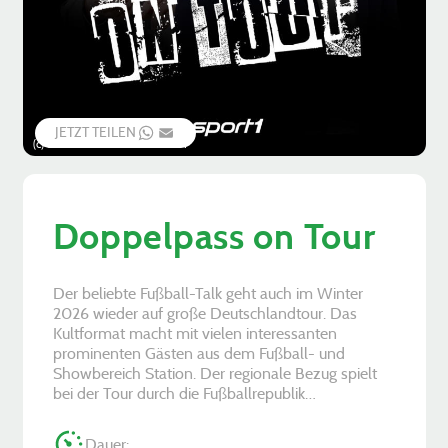
JETZT TEILEN
WHATSAPP
EMAIL
(c) S-Promotion Event GmbH
Doppelpass on Tour
Der beliebte Fußball-Talk geht auch im Winter
2026 wieder auf große Deutschlandtour. Das
Kultformat macht mit vielen interessanten
prominenten Gästen aus dem Fußball- und
Showbereich Station. Der regionale Bezug spielt
bei der Tour durch die Fußballrepublik…
Dauer: