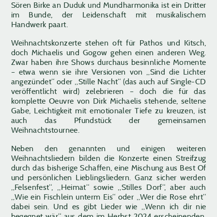
Sören Birke an Duduk und Mundharmonika ist ein Dritter
im Bunde, der Leidenschaft mit musikalischem
Handwerk paart.
Weihnachtskonzerte stehen oft für Pathos und Kitsch,
doch Michaelis und Gogow gehen einen anderen Weg.
Zwar haben ihre Shows durchaus besinnliche Momente
– etwa wenn sie ihre Versionen von „Sind die Lichter
angezündet“ oder „Stille Nacht“ (das auch auf Single-CD
veröffentlicht wird) zelebrieren – doch die für das
komplette Oeuvre von Dirk Michaelis stehende, seltene
Gabe, Leichtigkeit mit emotionaler Tiefe zu kreuzen, ist
auch das Pfundstück der gemeinsamen
Weihnachtstournee.
Neben den genannten und einigen weiteren
Weihnachtsliedern bilden die Konzerte einen Streifzug
durch das bisherige Schaffen, eine Mischung aus Best Of
und persönlichen Lieblingsliedern. Ganz sicher werden
„Felsenfest“, „Heimat“ sowie „Stilles Dorf“, aber auch
„Wie ein Fischlein unterm Eis“ oder „Wer die Rose ehrt“
dabei sein. Und es gibt Lieder wie „Wenn ich dir nie
begegnet wär“ aus dem im Herbst 2024 erscheinenden,