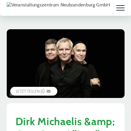
JETZT TEILEN
WHATSAPP
EMAIL
(c) Dana Barthel
Dirk Michaelis &amp;