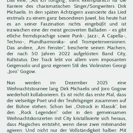
Das eine, „Als ich fortging“, steht exemplarisch für die
Karriere des charismatischen Singer/Songwriters Dirk
Michaelis. In den späten Achtzigern avancierte das Lied
erstmals zu einem ganz besonderen Juwel, bis heute hat
es an seiner Faszination nichts eingebüßt und ist
inzwischen eine der meist gecoverten Balladen – es gibt
etliche fremdsprachige sowie Punk-, Jazz-, A Capella-,
Techno-, Mundharmonika- und Trompetenversionen.
Das andere, „Am Fenster“, bescherte seinen Machern,
der nach 50 Jahren 2022 aufgelösten Band City,
Kultstatus. Der Track lebt vor allem vom imposanten
Geigensolo und ganz eigenem Stil des Violinisten Georgi
„Joro“ Gogow.
Nun werden im Dezember 2025 eine
Weihnachtstournee lang Dirk Michaelis und Joro Gogow
wiederholt kollaborieren. Es ist nicht das erste Mal, dass
der vielseitige Poet und der Teufelsgeiger zusammen auf
der Bühne stehen. Schon bei „Ostrock in Klassik“, bei
den „Rock Legenden“ oder in den gemeinsamen
Weihnachtskonzerten mit City kristallisierte sich heraus,
dass Magisches entsteht, wenn diese zwei miteinander
agieren. Und nicht nur der Vollständigkeit halber: Mit