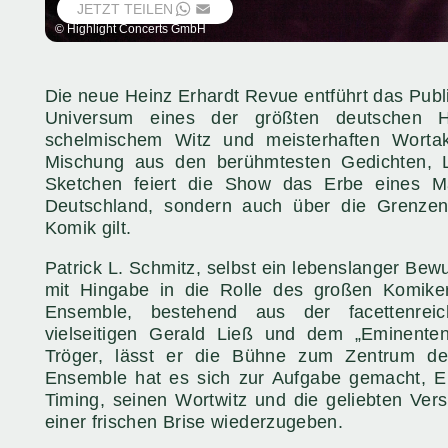
JETZT TEILEN
WHATSAPP
EMAIL
© Highlight Concerts GmbH
Die neue Heinz Erhardt Revue entführt das Publ
Universum eines der größten deutschen H
schelmischem Witz und meisterhaften Wortak
Mischung aus den berühmtesten Gedichten, L
Sketchen feiert die Show das Erbe eines Ma
Deutschland, sondern auch über die Grenzen
Komik gilt.
Patrick L. Schmitz, selbst ein lebenslanger Bew
mit Hingabe in die Rolle des großen Komik
Ensemble, bestehend aus der facettenrei
vielseitigen Gerald Ließ und dem „Eminenten
Tröger, lässt er die Bühne zum Zentrum d
Ensemble hat es sich zur Aufgabe gemacht, E
Timing, seinen Wortwitz und die geliebten Ver
einer frischen Brise wiederzugeben.