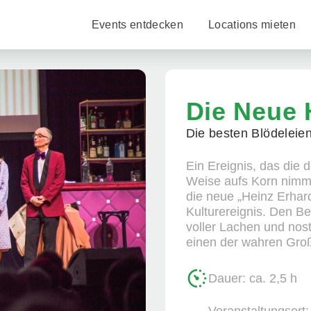
Events entdecken
Locations mieten
Die Neue 
Die besten Blödeleien
Ein Ereignis, das die 
Weise aufs Korn nimmt
die neue „Heinz Erhar
Kulturereignis. Den B
voller Lachen und nos
einen der wahren Groß
Dauer: ca. 2,5 h
Veranstaltungsort