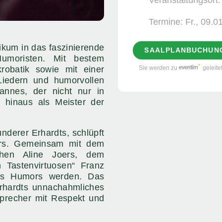
Termine:
Fr., 09.0
ikum in das faszinierende
SAALPLANBUCHUN
umoristen. Mit bestem
Sie werden zu
geleite
robatik sowie mit einer
iedern und humorvollen
nnes, der nicht nur in
 hinaus als Meister der
underer Erhardts, schlüpft
ers. Gemeinsam mit dem
chen Aline Joers, dem
 Tastenvirtuosen“ Franz
es Humors werden. Das
rhardts unnachahmliches
sprecher mit Respekt und