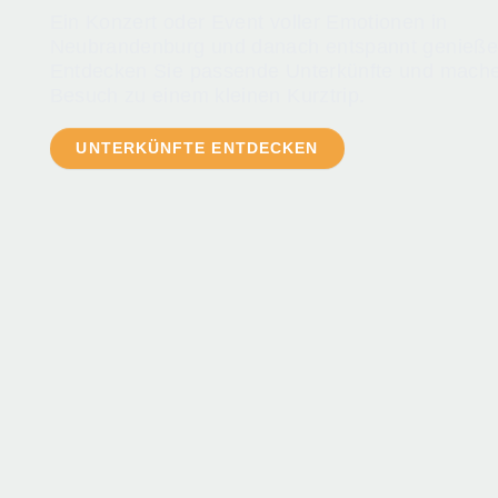
Ein Konzert oder Event voller Emotionen in
Neubrandenburg und danach entspannt genieße
Entdecken Sie passende Unterkünfte und mache
Besuch zu einem kleinen Kurztrip.
UNTERKÜNFTE ENTDECKEN