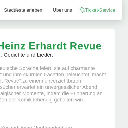
Stadtfeste erleben
Über uns
Ticket-Service
Heinz Erhardt Revue
, Gedichte und Lieder.
deutsche Sprache feiert, sie auf charmante
 und ihre skurrilen Facetten beleuchtet, macht
dt Revue“ zu einem unverzichtbaren
esucher erwartet ein unvergesslicher Abend
talgischer Momente, indem die Erinnerung an
en der Komik lebendig gehalten wird.
: Konzertkirche Neubrandenburg