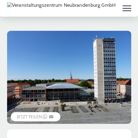
JETZT TEILEN
WHATSAPP
EMAIL
© B. Schaeffer