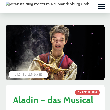
JETZT TEILEN
WHATSAPP
EMAIL
© theater-liberi-nilz-boehme
EMPFEHLUNG
Aladin – das Musical