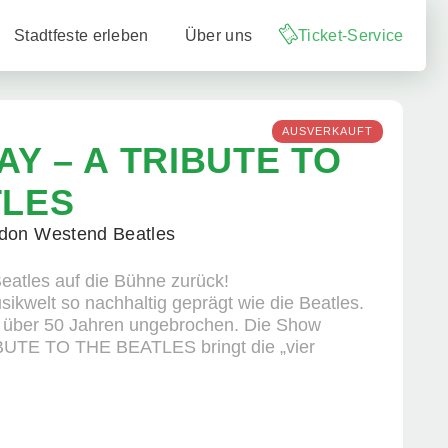
Stadtfeste erleben
Über uns
Ticket-Service
AUSVERKAUFT
Y – A TRIBUTE TO
TLES
ndon Westend Beatles
eatles auf die Bühne zurück!
ikwelt so nachhaltig geprägt wie die Beatles.
eit über 50 Jahren ungebrochen. Die Show
TE TO THE BEATLES bringt die „vier