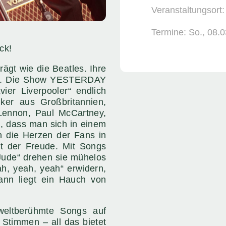
Veranstaltungsort
Termine:
So., 08.0
ck!
ägt wie die Beatles. Ihre
hen. Die Show YESTERDAY
r Liverpooler“ endlich
ker aus Großbritannien,
Lennon, Paul McCartney,
, dass man sich in einem
n die Herzen der Fans in
t der Freude. Mit Songs
 Jude“ drehen sie mühelos
h, yeah, yeah“ erwidern,
dann liegt ein Hauch von
weltberühmte Songs auf
 Stimmen – all das bietet