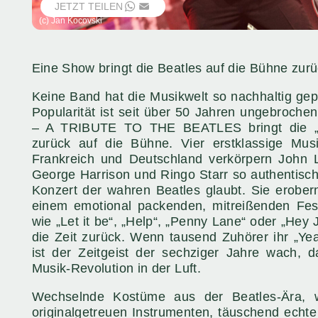
JETZT TEILEN
WHATSAPP
EMAIL
(c) Jan Kocovski
Eine Show bringt die Beatles auf die Bühne zurü
Keine Band hat die Musikwelt so nachhaltig gepr
Popularität ist seit über 50 Jahren ungebroc
– A TRIBUTE TO THE BEATLES bringt die „vie
zurück auf die Bühne. Vier erstklassige Musi
Frankreich und Deutschland verkörpern John 
George Harrison und Ringo Starr so authentisch
Konzert der wahren Beatles glaubt. Sie erober
einem emotional packenden, mitreißenden Fes
wie „Let it be“, „Help“, „Penny Lane“ oder „Hey
die Zeit zurück. Wenn tausend Zuhörer ihr „Yea
ist der Zeitgeist der sechziger Jahre wach, 
Musik-Revolution in der Luft.
Wechselnde Kostüme aus der Beatles-Ära, 
originalgetreuen Instrumenten, täuschend echte