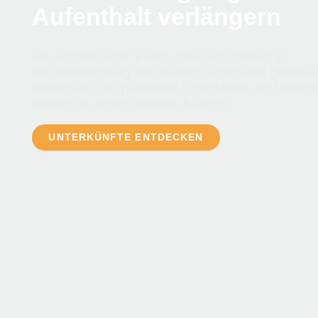
Aufenthalt verlängern
Ein Konzert oder Event voller Emotionen in
Neubrandenburg und danach entspannt genieße
Entdecken Sie passende Unterkünfte und mache
Besuch zu einem kleinen Kurztrip.
UNTERKÜNFTE ENTDECKEN