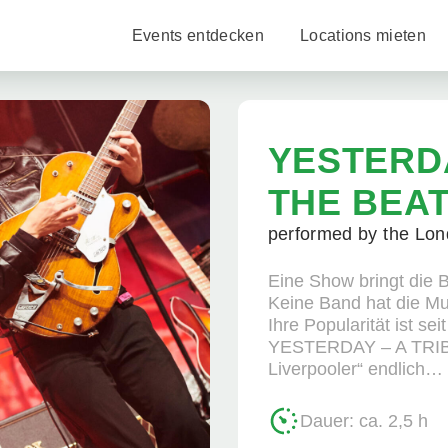
Events entdecken
Locations mieten
YESTERDA
THE BEA
performed by the Lo
Eine Show bringt die B
Keine Band hat die Mus
Ihre Popularität ist s
YESTERDAY – A TRIBU
Liverpooler“ endlich…
Dauer: ca. 2,5 h