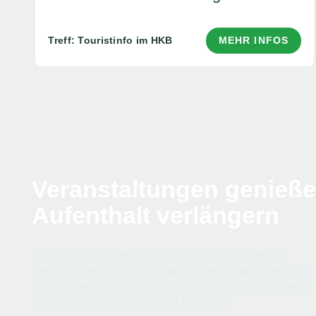
Treff: Touristinfo im HKB
MEHR INFOS
Veranstaltungen genieß
Aufenthalt verlängern
Ein Konzert oder Event voller Emotionen in
Neubrandenburg und danach entspannt genieße
Entdecken Sie passende Unterkünfte und mache
Besuch zu einem kleinen Kurztrip.