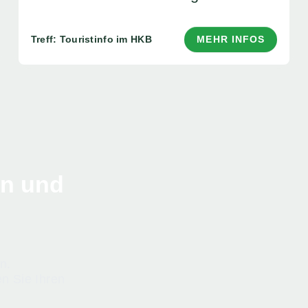
Treff: Touristinfo im HKB
MEHR INFOS
en und
n.
n Sie Ihren