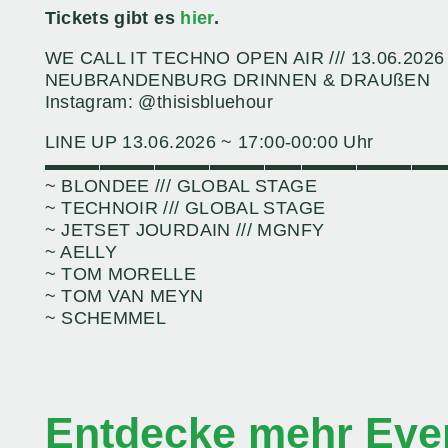
Tickets gibt es
hier
.
WE CALL IT TECHNO OPEN AIR /// 13.06.2026
NEUBRANDENBURG DRINNEN & DRAUßEN
Instagram: @thisisbluehour
LINE UP 13.06.2026 ~ 17:00-00:00 Uhr
▬▬▬▬▬▬▬▬▬▬▬▬▬▬▬▬▬▬▬▬▬
~ BLONDEE /// GLOBAL STAGE
~ TECHNOIR /// GLOBAL STAGE
~ JETSET JOURDAIN /// MGNFY
~ AELLY
~ TOM MORELLE
~ TOM VAN MEYN
~ SCHEMMEL
Entdecke mehr Even