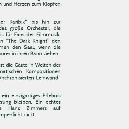
en und Herzen zum Klopfen
er Karibik“ bis hin zur
das große Orchester, die
is für Fans der Filmmusik.
on “The Dark Knight” den
ömen den Saal, wenn die
hörer in ihren Bann ziehen.
sst die Gäste in Welten der
matischen Kompositionen
ynchronisierten Leinwand-
in einzigartiges Erlebnis
rung bleiben. Ein echtes
phe Hans Zimmers auf
mpenlicht rückt.