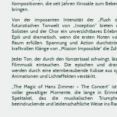
Kompositionen, die seit Jahren Kinosäle zum Beb
bringen.
Von der imposanten Intensität der „Fluch d
futuristischen Tonwelt von „Inception“ bieten 
Solisten und der Chor ein unverzichtbares Erlebn
Epik und dramatisch, wenn die ersten Noten v
Raum erfüllen. Spannung und Action durchstr
kraftvollen Klänge von „Mission Impossible“ die Zu
Jeder Ton, der durch den Konzertsaal schwingt, lä
Filmmusik eintauchen. Die epischen und dra
werden durch eine atemberaubende Kulisse aus s
Animationen und Lichteffekten verstärkt.
„The Magic of Hans Zimmer – The Concert“ ist e
voller gewaltiger Momente, die lange in Erinne
Spektakel, das die musikalischen Trium
beeindruckende und leidenschaftliche Weise ins Ra