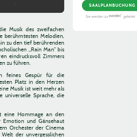
SAALPLANBUCHUNG
Sie werden zu
geleitet
die Musik des zweifachen
e berühmtesten Melodien,
hin zu den tief berührenden
cholischen „Rain Man“ bis
ren eindrucksvoll Zimmers
en zu führen.
n feines Gespür für die
esten Platz in den Herzen
ine Musik ist weit mehr als
 universelle Sprache, die
st eine Hommage an den
ür Emotion und Gänsehaut
ßem Orchester der Cinema
e Welt der unvergesslichen