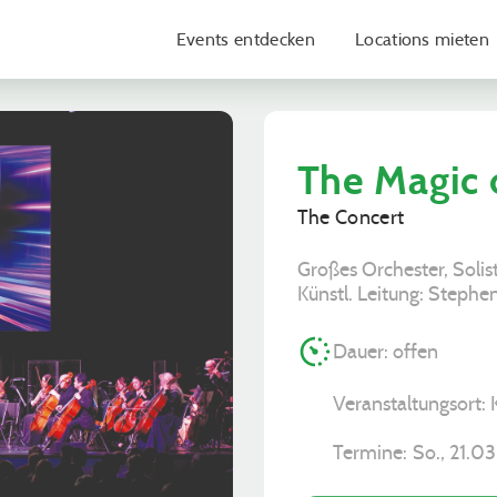
Events entdecken
Locations mieten
The Magic
The Concert
Großes Orchester, Soli
Künstl. Leitung: Stephen
Dauer: offen
Veranstaltungsort:
Termine:
So., 21.03