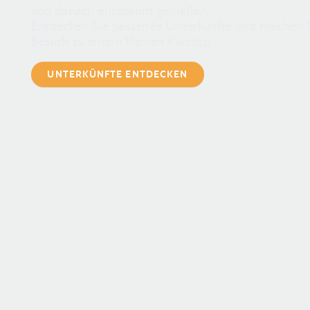
und danach entspannt genießen.
Entdecken Sie passende Unterkünfte und machen S
Besuch zu einem kleinen Kurztrip.
UNTERKÜNFTE ENTDECKEN