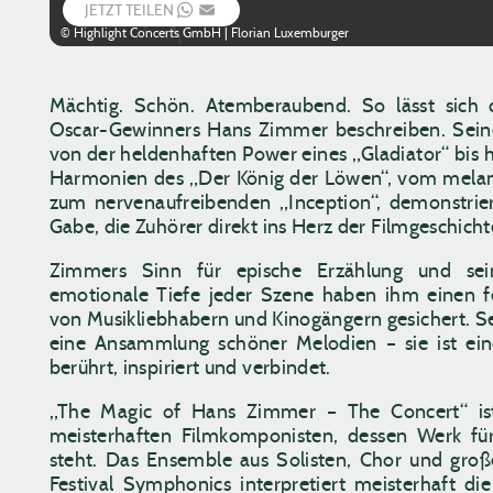
JETZT TEILEN
WHATSAPP
EMAIL
© Highlight Concerts GmbH | Florian Luxemburger
Mächtig. Schön. Atemberaubend. So lässt sich 
Oscar-Gewinners Hans Zimmer beschreiben. Sein
von der heldenhaften Power eines „Gladiator“ bis 
Harmonien des „Der König der Löwen“, vom melan
zum nervenaufreibenden „Inception“, demonstrie
Gabe, die Zuhörer direkt ins Herz der Filmgeschicht
Zimmers Sinn für epische Erzählung und sei
emotionale Tiefe jeder Szene haben ihm einen f
von Musikliebhabern und Kinogängern gesichert. Se
eine Ansammlung schöner Melodien – sie ist eine
berührt, inspiriert und verbindet.
„The Magic of Hans Zimmer – The Concert“ i
meisterhaften Filmkomponisten, dessen Werk f
steht. Das Ensemble aus Solisten, Chor und gro
Festival Symphonics interpretiert meisterhaft di