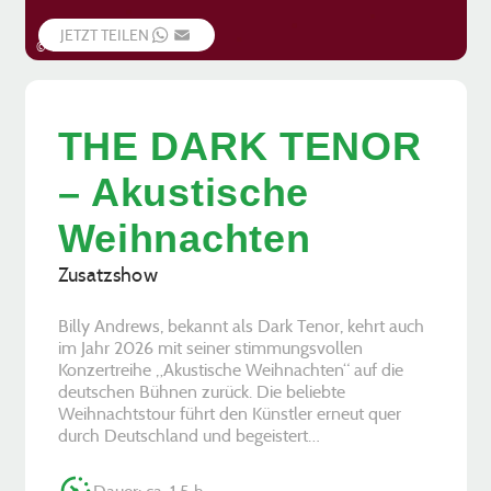
JETZT TEILEN
WHATSAPP
EMAIL
© Veranstalter
THE DARK TENOR
– Akustische
Weihnachten
Zusatzshow
Billy Andrews, bekannt als Dark Tenor, kehrt auch
im Jahr 2026 mit seiner stimmungsvollen
Konzertreihe „Akustische Weihnachten“ auf die
deutschen Bühnen zurück. Die beliebte
Weihnachtstour führt den Künstler erneut quer
durch Deutschland und begeistert…
Dauer: ca. 1,5 h