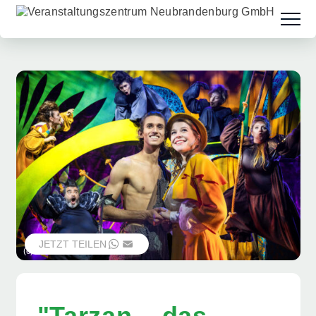
JETZT TEILEN
WHATSAPP
EMAIL
(c) Nilz Böhme
"Tarzan – das