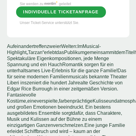
Sie werden zu
geleitet
INDIVIDUELLE TICKETANFRAGE
Unser Ticket-Service unterstützt Sie.
Aufeinandertreffen
zweier
Welten:
Im
Musical-
Highlight
„Tarzan“
erlebt
das
Publikum
gemeinsam
mit
dem
Tite
Spektakuläre Eigenkompositionen, jede Menge
Spannung und ein Hauch
Romantik sorgen für ein
unterhaltsames Live-Erlebnis für die ganze Familie!
Das
für seine modernen Familienmusicals bekannte Theater
Liberi inszeniert die hundert Jahre
alte Geschichte von
Edgar Rice Burrough in einer zeitgemäßen Version.
Fantasievolle
Kostüme,
eine
verspielte,
farbenprächtige
Kulisse
und
atmosph
und großen Emotionen beeindruckt. Ein bestens
ausgebildetes Ensemble sorgt
dafür, dass Charaktere,
Musik und Kulissen auf der Bühne zu einem
einzigartigen Ganzen
verschmelzen.
Eine junge Familie
erleidet Schiffbruch und wird – kaum an der