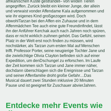
afrikanischen Küste gestrandet
– von wilden Tieren
angegriffen. Zurück bleibt ein kleiner Junge, der allein
und verwaist von
der Affendame Kala aufgenommen und
wie ihr eigenes Kind großgezogen wird. Doch
obwohl
Tarzan bei den Affen ein Zuhause und in dem
Affenmädchen Tee auch eine gute Freundin
findet, lässt
ihn der Anführer Kerchak auch nach Jahren noch spüren,
dass er nicht wirklich zu
ihnen gehört. Das Gefühl, seinen
Platz in der Welt erst noch finden zu müssen, wird
noch
stärker, als Tarzan zum ersten Mal auf Menschen
trifft. Professor Porter, seine neugierige
Tochter Jane und
die zwielichtige Olivia Clayton befinden sich auf einer
Expedition, um den
Dschungel zu erforschen. Im Laufe
der Zeit kommen sich Tarzan und Jane immer näher,
doch
dann überschlagen sich die Ereignisse und Tarzan
und seiner Affenfamilie droht große Gefahr…
Das
Musical dauert zwei Stunden inklusive 20 Minuten
Pause und ist geeignet für Zuschauer
ab
vier
Jahren.
Entdecke mehr Events wie