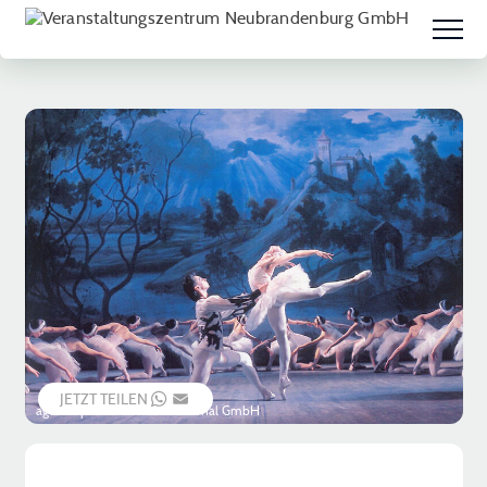
JETZT TEILEN
WHATSAPP
EMAIL
agenda production International GmbH