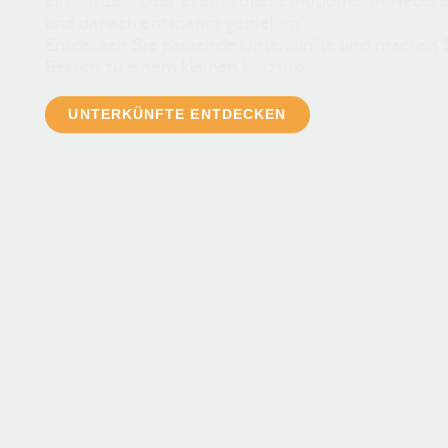
Ein Konzert oder Event voller Emotionen in Neub
und danach entspannt genießen.
Entdecken Sie passende Unterkünfte und machen S
Besuch zu einem kleinen Kurztrip.
UNTERKÜNFTE ENTDECKEN