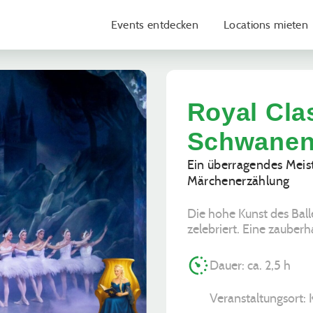
Events entdecken
Locations mieten
Royal Clas
Schwanen
Ein überragendes Meis
Märchenerzählung
Die hohe Kunst des Ball
zelebriert. Eine zauberh
Dauer: ca. 2,5 h
Veranstaltungsort: