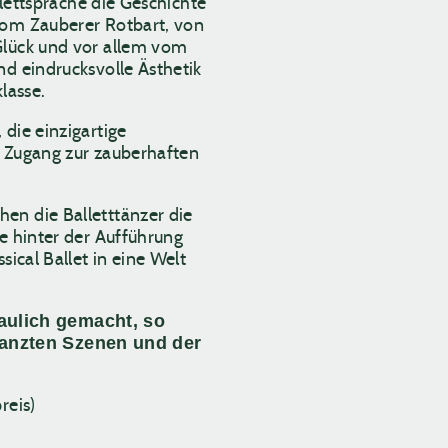
allettsprache die Geschichte
vom Zauberer Rotbart, von
Glück und vor allem vom
nd eindrucksvolle Ästhetik
lasse.
 die einzigartige
n Zugang zur zauberhaften
en die Balletttänzer die
ie hinter der Aufführung
sical Ballet in eine Welt
aulich gemacht, so
tanzten Szenen und der
reis)