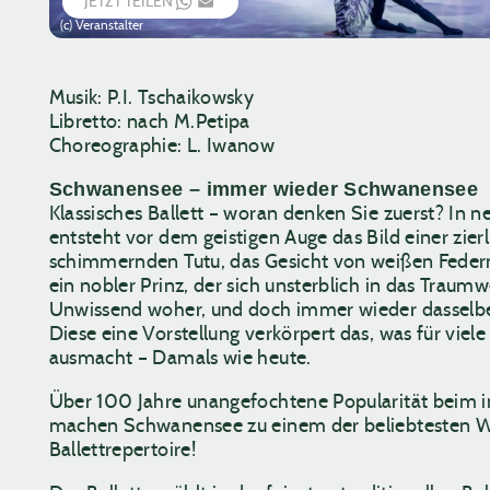
JETZT TEILEN
WHATSAPP
EMAIL
(c) Veranstalter
Musik: P.I. Tschaikowsky
Libretto: nach M.Petipa
Choreographie: L. Iwanow
Schwanensee – immer wieder Schwanensee
Klassisches Ballett – woran denken Sie zuerst? In n
entsteht vor dem geistigen Auge das Bild einer zie
schimmernden Tutu, das Gesicht von weißen Fed
ein nobler Prinz, der sich unsterblich in das Traum
Unwissend woher, und doch immer wieder dasselbe
Diese eine Vorstellung verkörpert das, was für viele 
ausmacht – Damals wie heute.
Über 100 Jahre unangefochtene Popularität beim i
machen Schwanensee zu einem der beliebtesten W
Ballettrepertoire!