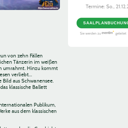
Termine:
So., 21.12
SAALPLANBUCHUN
Sie werden zu
geleitet
eun von zehn Fällen
rlichen Tänzerin im weißen
ern umrahmt. Hinzu kommt
wesen verliebt…
 Bild aus Schwanensee.
das klassische Ballett
nternationalen Publikum,
erke aus dem klassischen