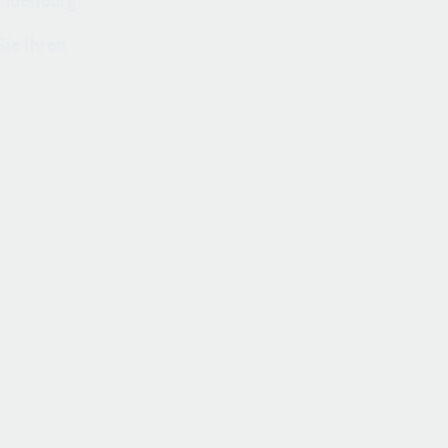
randenburg
ie Ihren