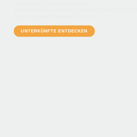
und danach entspannt genießen.
Entdecken Sie passende Unterkünfte und machen S
Besuch zu einem kleinen Kurztrip.
UNTERKÜNFTE ENTDECKEN