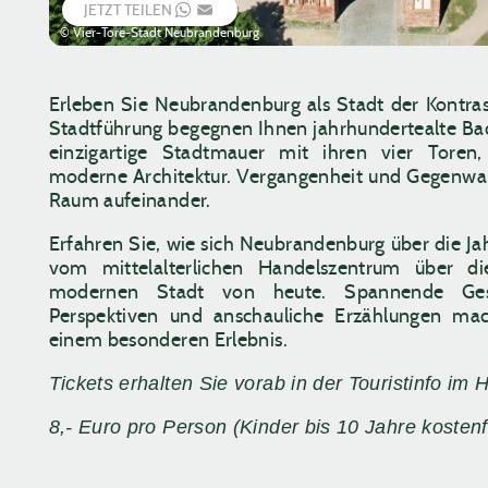
JETZT TEILEN
WHATSAPP
EMAIL
© Vier-Tore-Stadt Neubrandenburg
Erleben Sie Neubrandenburg als Stadt der Kontrast
Stadtführung begegnen Ihnen jahrhundertealte Ba
einzigartige Stadtmauer mit ihren vier Toren, 
moderne Architektur. Vergangenheit und Gegenwar
Raum aufeinander.
Erfahren Sie, wie sich Neubrandenburg über die Ja
vom mittelalterlichen Handelszentrum über d
modernen Stadt von heute. Spannende Gesc
Perspektiven und anschauliche Erzählungen ma
einem besonderen Erlebnis.
Tickets erhalten Sie vorab in der Touristinfo im 
8,- Euro pro Person (Kinder bis 10 Jahre kostenf