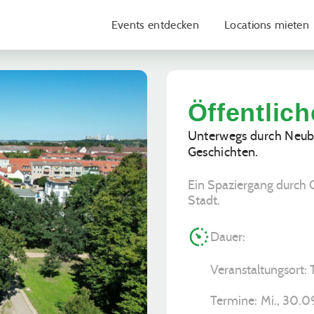
Events entdecken
Locations mieten
Öffentlic
Unterwegs durch Neub
Geschichten.
Ein Spaziergang durch 
Stadt.
Dauer:
Veranstaltungsort: 
Termine:
Mi., 30.0