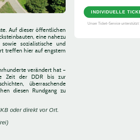
INDIVIDUELLE TIC
Unser Ticket-Service unterstützt 
e. Auf dieser öffentlichen
cksteinbauten, eine nahezu
sowie sozialistische und
t treffen hier auf engstem
hrhunderte verändert hat –
ie Zeit der DDR bis zur
hichten, überraschende
chen diesen Rundgang zu
HKB oder direkt vor Ort.
rei)