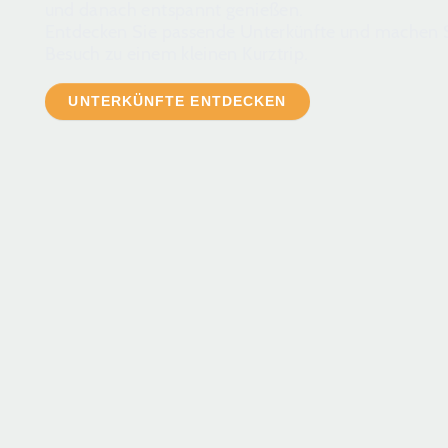
und danach entspannt genießen.
Entdecken Sie passende Unterkünfte und machen S
Besuch zu einem kleinen Kurztrip.
UNTERKÜNFTE ENTDECKEN