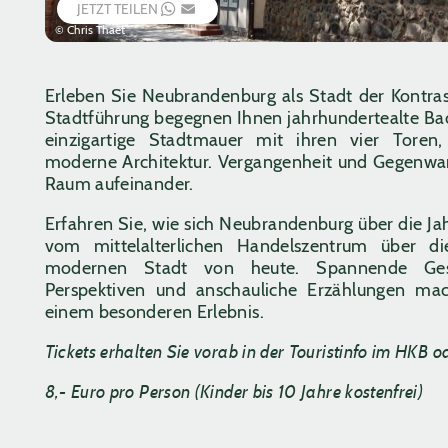
JETZT TEILEN
WHATSAPP
EMAIL
© Chris Thaet
Erleben Sie Neubrandenburg als Stadt der Kontrast
Stadtführung begegnen Ihnen jahrhundertealte Ba
einzigartige Stadtmauer mit ihren vier Toren, 
moderne Architektur. Vergangenheit und Gegenwar
Raum aufeinander.
Erfahren Sie, wie sich Neubrandenburg über die Ja
vom mittelalterlichen Handelszentrum über d
modernen Stadt von heute. Spannende Gesc
Perspektiven und anschauliche Erzählungen ma
einem besonderen Erlebnis.
Tickets erhalten Sie vorab in der Touristinfo im HKB od
8,- Euro pro Person (Kinder bis 10 Jahre kostenfrei)