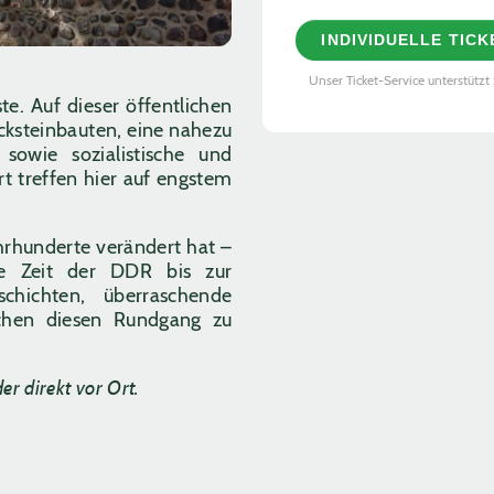
INDIVIDUELLE TIC
Unser Ticket-Service unterstützt 
e. Auf dieser öffentlichen
cksteinbauten, eine nahezu
sowie sozialistische und
t treffen hier auf engstem
hrhunderte verändert hat –
ie Zeit der DDR bis zur
hichten, überraschende
chen diesen Rundgang zu
er direkt vor Ort.