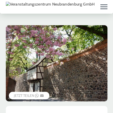
JETZT TEILEN
WHATSAPP
EMAIL
© Chris Thaet