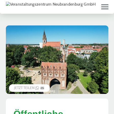
JETZT TEILEN
WHATSAPP
EMAIL
© Vier-Tore-Stadt Neubrandenburg
Öffentliche