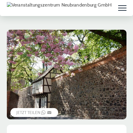
JETZT TEILEN
WHATSAPP
EMAIL
© Chris Thaet