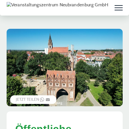
JETZT TEILEN
WHATSAPP
EMAIL
© Vier-Tore-Stadt Neubrandenburg
Öffentliche