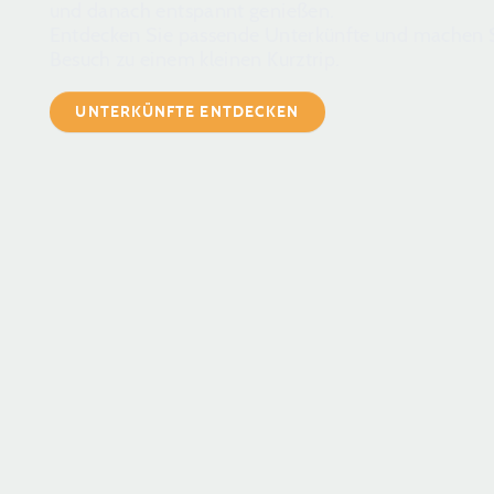
und danach entspannt genießen.
Entdecken Sie passende Unterkünfte und machen S
Besuch zu einem kleinen Kurztrip.
UNTERKÜNFTE ENTDECKEN