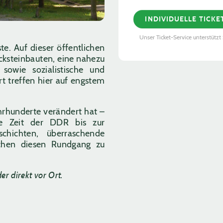
INDIVIDUELLE TICK
Unser Ticket-Service unterstützt 
e. Auf dieser öffentlichen
cksteinbauten, eine nahezu
sowie sozialistische und
t treffen hier auf engstem
hrhunderte verändert hat –
ie Zeit der DDR bis zur
hichten, überraschende
chen diesen Rundgang zu
er direkt vor Ort.