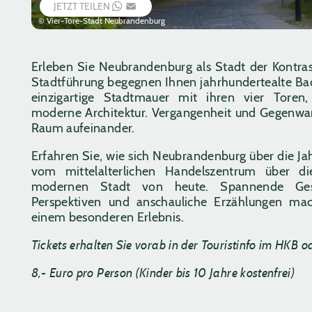
JETZT TEILEN
WHATSAPP
EMAIL
© Vier-Tore-Stadt Neubrandenburg
Erleben Sie Neubrandenburg als Stadt der Kontrast
Stadtführung begegnen Ihnen jahrhundertealte Ba
einzigartige Stadtmauer mit ihren vier Toren, 
moderne Architektur. Vergangenheit und Gegenwar
Raum aufeinander.
Erfahren Sie, wie sich Neubrandenburg über die Ja
vom mittelalterlichen Handelszentrum über d
modernen Stadt von heute. Spannende Gesc
Perspektiven und anschauliche Erzählungen ma
einem besonderen Erlebnis.
Tickets erhalten Sie vorab in der Touristinfo im HKB od
8,- Euro pro Person (Kinder bis 10 Jahre kostenfrei)