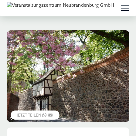
JETZT TEILEN
WHATSAPP
EMAIL
© Chris Thaet