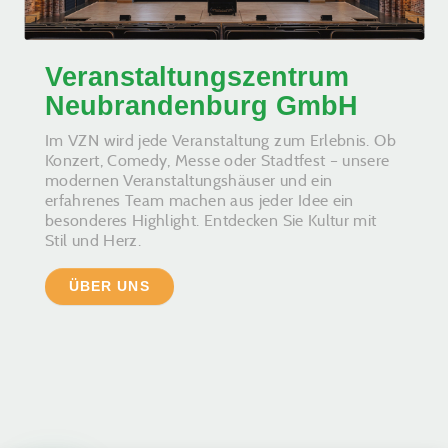
Veranstaltungszentrum
Neubrandenburg GmbH
Im VZN wird jede Veranstaltung zum Erlebnis. Ob
Konzert, Comedy, Messe oder Stadtfest – unsere
modernen Veranstaltungshäuser und ein
erfahrenes Team machen aus jeder Idee ein
besonderes Highlight. Entdecken Sie Kultur mit
Stil und Herz.
ÜBER UNS