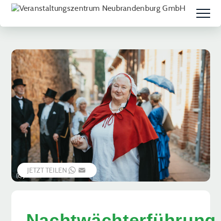
JETZT TEILEN
WHATSAPP
EMAIL
(c) Jessica Schuck
Nachtwächterführung