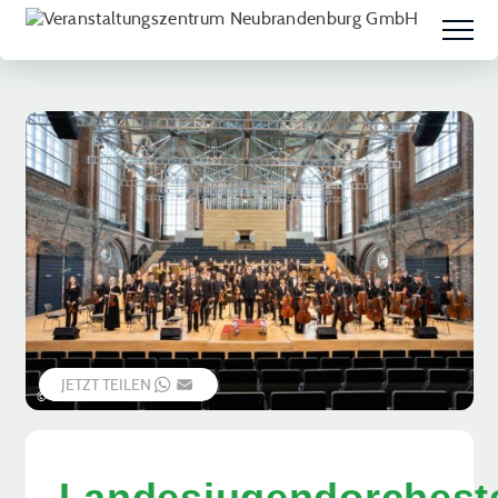
JETZT TEILEN
WHATSAPP
EMAIL
© Urte Kaunas
Landesjugendorchest