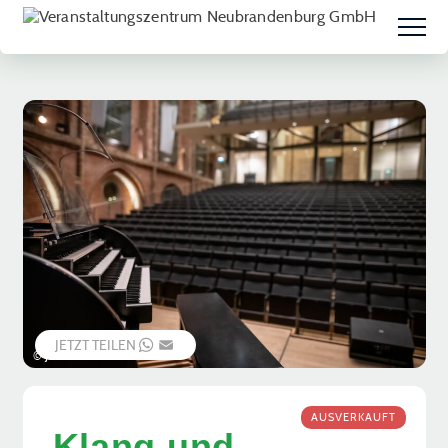
JETZT TEILEN
WHATSAPP
EMAIL
© Jessica Schuck
AUSVERKAUFT
Klang und