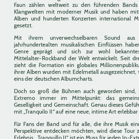
Faun zählen weltweit zu den führenden Bands 
Klangwelten mit moderner Musik und haben mit z
Alben und hunderten Konzerten international 
gesetzt.
Mit ihrem unverwechselbaren Sound au
jahrhundertealten musikalischen Einflüssen hab
Genre geprägt und sich zur wohl bekanntest
Mittelalter-Rockband der Welt entwickelt. Seit dr
zieht die Formation ein globales Millionenpubli
ihrer Alben wurden mit Edelmetall ausgezeichnet, 
eins der deutschen Albumcharts.
Doch so groß die Bühnen auch geworden sind, 
Extremo immer im Mittelpunkt: das gemein
Geselligkeit und Gemeinschaft. Genau dieses Gefüh
mit „Tranquilo II“ auf eine neue, intime Art erlebba
Für Fans der Band und für alle, die ihre Musik ei
Perspektive entdecken möchten, wird diese Tour
Erlebnis. „Tranquillo II“ ist ein Muss für jeden In-E