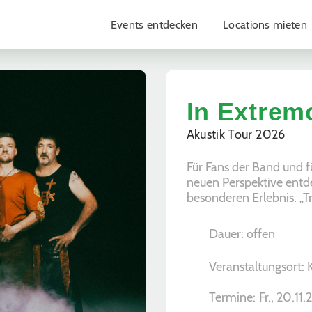
Events entdecken
Locations mieten
In Extremo
Akustik Tour 2026
Für Fans der Band und für
neuen Perspektive entd
besonderen Erlebnis. „Tr
Dauer: offen
Veranstaltungsort:
Termine:
Fr., 20.11