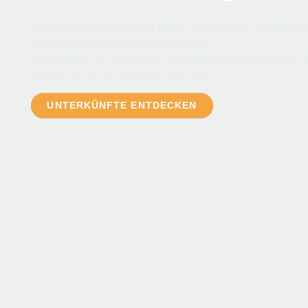
Ein Konzert oder Event voller Emotionen in Neub
und danach entspannt genießen.
Entdecken Sie passende Unterkünfte und machen S
Besuch zu einem kleinen Kurztrip.
UNTERKÜNFTE ENTDECKEN