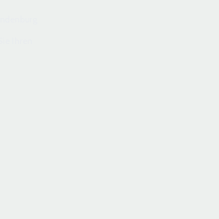
randenburg
ie Ihren