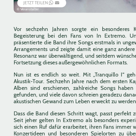
JETZT TEILEN
WHATSAPP
EMAIL
© Veranstalter
Vor sechzehn Jahren sorgte ein besonderes K
Begeisterung bei den Fans von In Extremo. Unt
präsentierte die Band ihre Songs erstmals in unge
Arrangements und zeigte damit eine ganz andere 
Resonanz war überwältigend, und seitdem wünsche
Fortsetzung dieses außergewöhnlichen Formats.
Nun ist es endlich so weit. Mit „Tranquillo I“ g
Akustik-Tour. Sechzehn Jahre nach dem ersten Kapi
Alben sind erschienen, zahlreiche Songs haben 
gefunden, und viele davon schreien geradezu dana
akustischen Gewand zum Leben erweckt zu werden
Dass die Band diesen Schritt wagt, passt perfekt 
Seit jeher gelten In Extremo als besonders expe
sich einen Ruf dafür erarbeitet, ihren Fans immer
Konzertideen und besonderen Spielorten zu übe