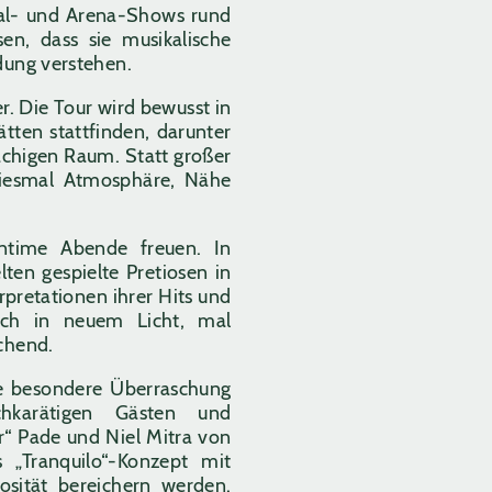
ival- und Arena-Shows rund
n, dass sie musikalische
dung verstehen.
er. Die Tour wird bewusst in
tten stattfinden, darunter
achigen Raum. Statt großer
diesmal Atmosphäre, Nähe
ntime Abende freuen. In
lten gespielte Pretiosen in
pretationen ihrer Hits und
ich in neuem Licht, mal
schend.
e besondere Überraschung
hkarätigen Gästen und
r“ Pade und Niel Mitra von
 „Tranquilo“-Konzept mit
uosität bereichern werden.