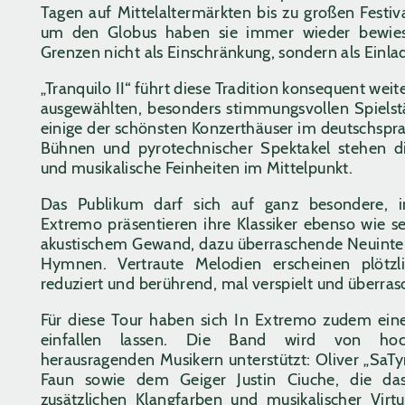
Tagen auf Mittelaltermärkten bis zu großen Fest
um den Globus haben sie immer wieder bewiese
Grenzen nicht als Einschränkung, sondern als Einla
„Tranquilo II“ führt diese Tradition konsequent weit
ausgewählten, besonders stimmungsvollen Spielstä
einige der schönsten Konzerthäuser im deutschspr
Bühnen und pyrotechnischer Spektakel stehen 
und musikalische Feinheiten im Mittelpunkt.
Das Publikum darf sich auf ganz besondere, i
Extremo präsentieren ihre Klassiker ebenso wie se
akustischem Gewand, dazu überraschende Neuinter
Hymnen. Vertraute Melodien erscheinen plötzl
reduziert und berührend, mal verspielt und überra
Für diese Tour haben sich In Extremo zudem ein
einfallen lassen. Die Band wird von hoc
herausragenden Musikern unterstützt: Oliver „SaTy
Faun sowie dem Geiger Justin Ciuche, die das
zusätzlichen Klangfarben und musikalischer Virt