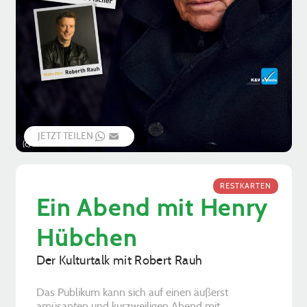
JETZT TEILEN
WHATSAPP
EMAIL
(c) K&V Events
RESTKARTEN
Ein Abend mit Henry
Hübchen
Der Kulturtalk mit Robert Rauh
Das Publikum kann sich auf einen äußerst
amüsanten und kurzweiligen Abend mit