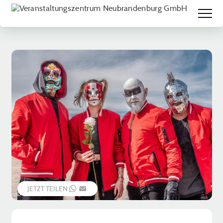
JETZT TEILEN
WHATSAPP
EMAIL
© Veranstalter