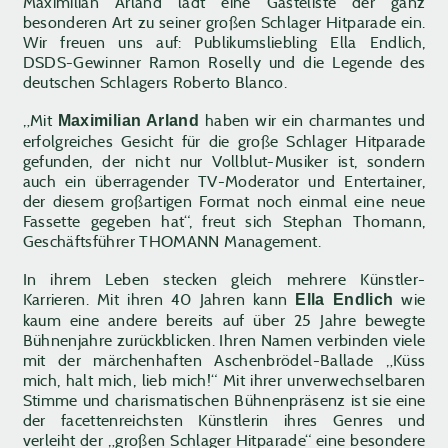
Maximilian Arland lädt eine Gästeliste der ganz
besonderen Art zu seiner großen Schlager Hitparade ein.
Wir freuen uns auf: Publikumsliebling Ella Endlich,
DSDS-Gewinner Ramon Roselly und die Legende des
deutschen Schlagers Roberto Blanco.
„Mit
haben wir ein charmantes und
Maximilian Arland
erfolgreiches Gesicht für die große Schlager Hitparade
gefunden, der nicht nur Vollblut-Musiker ist, sondern
auch ein überragender TV-Moderator und Entertainer,
der diesem großartigen Format noch einmal eine neue
Fassette gegeben hat“, freut sich Stephan Thomann,
Geschäftsführer THOMANN Management.
In ihrem Leben stecken gleich mehrere Künstler-
Karrieren. Mit ihren 40 Jahren kann
wie
Ella Endlich
kaum eine andere bereits auf über 25 Jahre bewegte
Bühnenjahre zurückblicken. Ihren Namen verbinden viele
mit der märchenhaften Aschenbrödel-Ballade „Küss
mich, halt mich, lieb mich!“ Mit ihrer unverwechselbaren
Stimme und charismatischen Bühnenpräsenz ist sie eine
der facettenreichsten Künstlerin ihres Genres und
verleiht der „großen Schlager Hitparade“ eine besondere