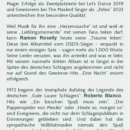
Magie. Erfolge als Zweitplatzierte bei Let’s Dance 2019
und Gewinnerin bei The Masked Singer als „Zebra“ 2022
unterstreichen ihre besondere Qualität.
Weil Musik für ihn eine „Herzenssache“ ist und weil er
seine „Lieblingsmomente“ mit seinen Fans teilen darf,
kann
heute seine „Träume leben“.
Ramon Roselly
Diese drei Albumtitel vom DSDS-Sieger – verpackt in
nur einem einzigen Satz – sagen mehr als 1.000 Worte.
Seine Lieder verraten, was ihn antreibt und was er liebt.
Mit seinem nunmehr dritten Album ist er längst in der
Spitze des deutschen Schlagers angekommen und nicht
nur auf Grund des Gewinner-Hits „Eine Nacht“ enorm
erfolgreich.
1972 begann der triumphale Aufstieg der Legende des
deutschen „Gute Laune Schlagers“:
.
Roberto Blanco
Hits wie „Ein bisschen Spaß muss sein“, „Der
Puppenspieler von Mexiko“ oder „Heute so, morgen so“
sind Evergreens, die nicht nur dem Schlagerpublikum in
Erinnerungen geblieben sind. Und dabei hat der
sympathische Vollblutmusiker niemals den Spaß