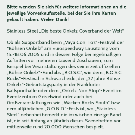
Bitte wenden Sie sich für weitere Informationen an die
jeweilige Vorverkaufsstelle, bei der Sie Ihre Karten
gekauft haben. Vielen Dank!
Stainless Steel „Die beste Onkelz Coverband der Welt“
Ob als Supportband beim „Vaya Con Tioz“-Festival der
“Böhsen Onkelz” am Eurospeedway Lausitzring vom
15.-18.06.2005 und in dessen Folge bei regelmäßigen
Auftritten vor mehreren tausend Zuschauern, zum
Beispiel bei Veranstaltungen des seinerzeit offiziellen
„Böhse Onkelz“-Fanclubs „B.O.S.C.“, wie dem „B.O.S.C.
Rocks“-Festival in Schwarzheide, der „27 Jahre Böhse
Onkelz“-Geburtstagsparty in der Frankfurter
Ballsporthalle oder dem „Onkelz Non Stop“-Event im
Eventzentrum Geiselwind oder auch bei
Großveranstaltungen wie „Wacken Rocks South“ bzw.
dem alljährlichen „G.O.N.D.“-Festvial, wo „Stainless
Steel“ nebenbei bemerkt die inzwischen einzige Band
ist, die seit Anfang an jährlich dieses Szenetreffen vor
mittlerweile rund 20.000 Menschen bespielt.