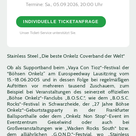
Termine:
Sa., 05.09.2026, ­20:00 Uhr
INDIVIDUELLE TICKETANFRAGE
Unser Ticket-Service unterstützt Sie.
Stainless Steel „Die beste Onkelz Coverband der Welt“
Ob als Supportband beim „Vaya Con Tioz“-Festival der
“Böhsen Onkelz” am Eurospeedway Lausitzring vom
15.-18.06.2005 und in dessen Folge bei regelmäßigen
Auftritten vor mehreren tausend Zuschauern, zum
Beispiel bei Veranstaltungen des seinerzeit offiziellen
„Böhse Onkelz“-Fanclubs „B.O.S.C.“, wie dem „B.O.S.C.
Rocks“-Festival in Schwarzheide, der „27 Jahre Böhse
Onkelz“-Geburtstagsparty in der Frankfurter
Ballsporthalle oder dem „Onkelz Non Stop“-Event im
Eventzentrum Geiselwind oder auch bei
Großveranstaltungen wie „Wacken Rocks South“ bzw.
dem alljährlichen „G.O.N.D.“-Festvial, wo „Stainless