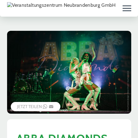
JETZT TEILEN
WHATSAPP
EMAIL
© touchwood.design – Steve Vivash