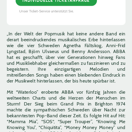
INDIVIDUELLE TICKETANFRAGE
Unser Ticket-Service unterstützt Sie.
„In der Welt der Popmusik hat keine andere Band ein
derart beeindruckendes musikalisches Erbe hinterlassen
wie die vier Schweden Agnetha Fältskog, Anni-Frid
Lyngstad, Björn Ulvaeus und Benny Andersson. ABBA
hat es geschafft, über vier Generationen hinweg Fans
und Musikliebhaber gleichermaßen zu faszinieren und zu
begeistern. Ihre einzigartigen Melodien und
mitreißenden Songs haben einen bleibenden Eindruck in
der Musikwelt hinterlassen, der bis heute spürbar ist.
Mit “Waterloo” eroberte ABBA vor fünfzig Jahren die
weltweiten Charts und die Herzen der Menschen im
Sturm! Der Sieg beim Grand Prix in Brighton 1974
machte die sympathischen Schweden über Nacht zur
bekanntesten Pop-Band dieser Zeit. Es folgte Hit auf Hit:
“Mamma Mia”, “SOS“, “Super Trouper”, “Knowing Me
Knowing You”, “Chiquitita”, “Money Money Money” und