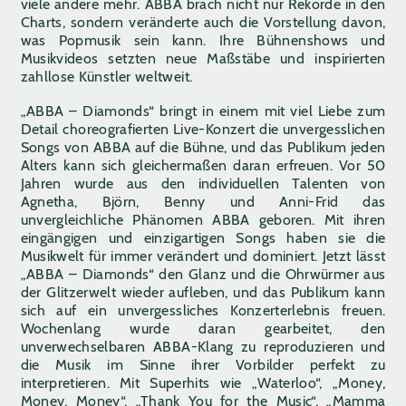
viele andere mehr. ABBA brach nicht nur Rekorde in den
Charts, sondern veränderte auch die Vorstellung davon,
was Popmusik sein kann. Ihre Bühnenshows und
Musikvideos setzten neue Maßstäbe und inspirierten
zahllose Künstler weltweit.
„ABBA – Diamonds“ bringt in einem mit viel Liebe zum
Detail choreografierten Live-Konzert die unvergesslichen
Songs von ABBA auf die Bühne, und das Publikum jeden
Alters kann sich gleichermaßen daran erfreuen. Vor 50
Jahren wurde aus den individuellen Talenten von
Agnetha, Björn, Benny und Anni-Frid das
unvergleichliche Phänomen ABBA geboren. Mit ihren
eingängigen und einzigartigen Songs haben sie die
Musikwelt für immer verändert und dominiert. Jetzt lässt
„ABBA – Diamonds“ den Glanz und die Ohrwürmer aus
der Glitzerwelt wieder aufleben, und das Publikum kann
sich auf ein unvergessliches Konzerterlebnis freuen.
Wochenlang wurde daran gearbeitet, den
unverwechselbaren ABBA-Klang zu reproduzieren und
die Musik im Sinne ihrer Vorbilder perfekt zu
interpretieren. Mit Superhits wie „Waterloo“, „Money,
Money, Money“, „Thank You for the Music“, „Mamma