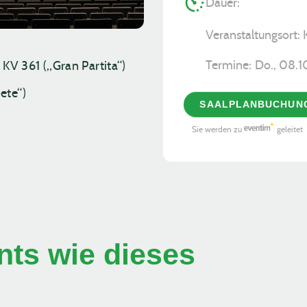
Dauer:
Veranstaltungsort:
Termine:
Do., 08.1
V 361 („Gran Partita“)
ete“)
SAALPLANBUCHUN
Sie werden zu
geleitet
ts wie dieses