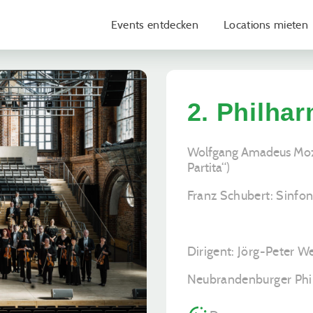
Events entdecken
Locations mieten
2. Philha
Wolfgang Amadeus Moza
Partita“)
Franz Schubert: Sinfon
Dirigent: Jörg-Peter We
Neubrandenburger Ph