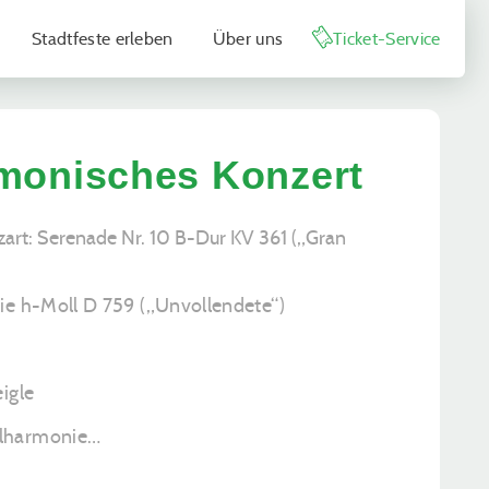
Stadtfeste erleben
Über uns
Ticket-Service
rmonisches Konzert
rt: Serenade Nr. 10 B-Dur KV 361 („Gran
ie h-Moll D 759 („Unvollendete“)
igle
ilharmonie…