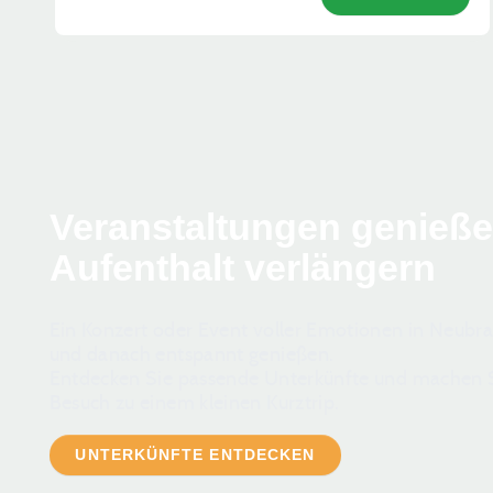
Veranstaltungen genieß
Aufenthalt verlängern
Ein Konzert oder Event voller Emotionen in Neub
und danach entspannt genießen.
Entdecken Sie passende Unterkünfte und machen S
Besuch zu einem kleinen Kurztrip.
UNTERKÜNFTE ENTDECKEN