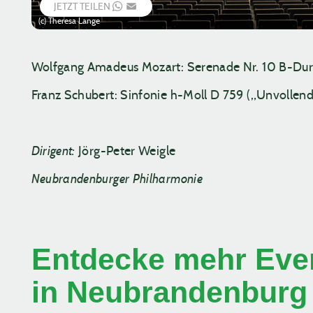
JETZT TEILEN
WHATSAPP
EMAIL
(c) Theresa Lange
Wolfgang Amadeus Mozart: Serenade Nr. 10 B-Dur K
Franz Schubert: Sinfonie h-Moll D 759 („Unvollend
Dirigent:
Jörg-Peter Weigle
Neubrandenburger Philharmonie
Entdecke mehr Even
in Neubrandenburg