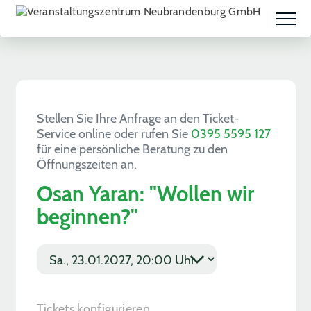
Stellen Sie Ihre Anfrage an den Ticket-
Service online oder rufen Sie
0395 5595 127
für eine persönliche Beratung zu den
Öffnungszeiten an.
Osan Yaran: "Wollen wir
beginnen?"
E
v
T
e
i
n
c
t
k
Tickets konfigurieren