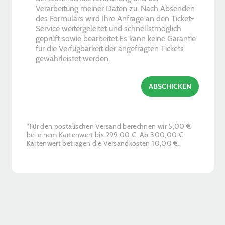
e
Verarbeitung meiner Daten zu. Nach Absenden
c
des Formulars wird Ihre Anfrage an den Ticket-
k
Service weitergeleitet und schnellstmöglich
b
geprüft sowie bearbeitet.Es kann keine Garantie
o
für die Verfügbarkeit der angefragten Tickets
x
gewährleistet werden.
e
s
*
ABSCHICKEN
*Für den postalischen Versand berechnen wir 5,00 €
bei einem Kartenwert bis 299,00 €. Ab 300,00 €
Kartenwert betragen die Versandkosten 10,00 €.