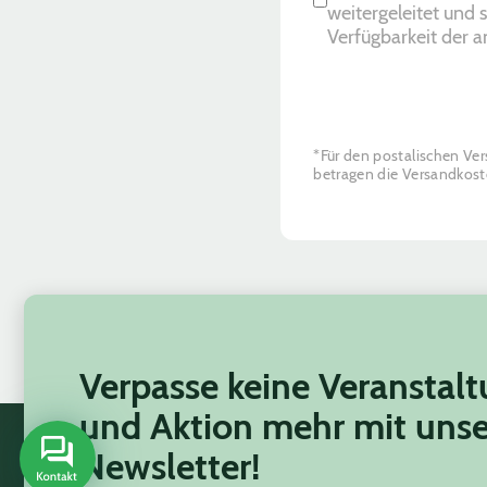
weitergeleitet und 
Verfügbarkeit der a
*Für den postalischen Ve
betragen die Versandkos
Verpasse keine Veranstal
und Aktion mehr mit uns
Newsletter!