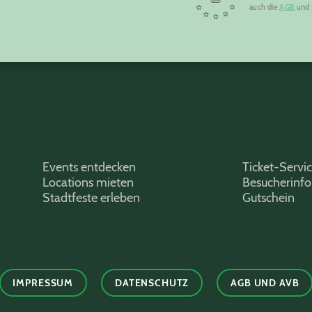
auch die
AGB
und
Events entdecken
Ticket-Servi
Locations mieten
Besucherinf
Stadtfeste erleben
Gutschein
IMPRESSUM
DATENSCHUTZ
AGB UND AVB