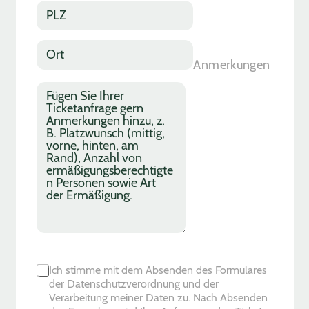
r
*
s
P
*
n
L
u
Z
m
*
O
m
r
Anmerkungen
e
t
r
*
A
*
n
m
e
r
k
u
n
g
e
n
C
Ich stimme mit dem Absenden des Formulares
h
der Datenschutzverordnung und der
e
Verarbeitung meiner Daten zu. Nach Absenden
c