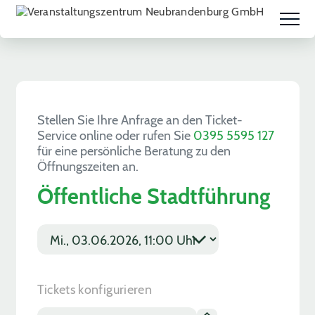
Stellen Sie Ihre Anfrage an den Ticket-
Service online oder rufen Sie
0395 5595 127
für eine persönliche Beratung zu den
Öffnungszeiten an.
Öffentliche Stadtführung
E
v
T
e
i
n
c
t
k
Tickets konfigurieren
d
e
a
t
T