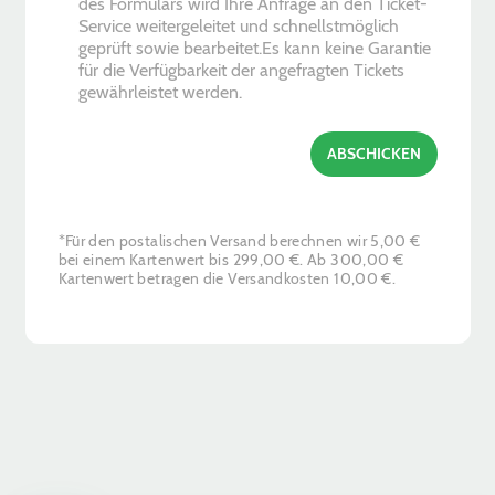
des Formulars wird Ihre Anfrage an den Ticket-
k
Service weitergeleitet und schnellstmöglich
b
geprüft sowie bearbeitet.Es kann keine Garantie
o
für die Verfügbarkeit der angefragten Tickets
x
gewährleistet werden.
e
s
*
ABSCHICKEN
*Für den postalischen Versand berechnen wir 5,00 €
bei einem Kartenwert bis 299,00 €. Ab 300,00 €
Kartenwert betragen die Versandkosten 10,00 €.